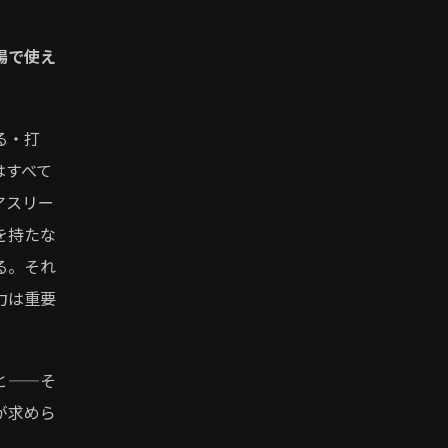
場で使え
る・打
はすべて
アスリー
を持たな
る。それ
力は重要
と——そ
が求めら
。