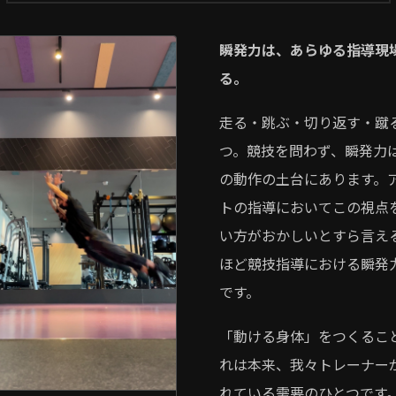
瞬発力は、あらゆる指導現
る。
走る・跳ぶ・切り返す・蹴
つ。競技を問わず、瞬発力
の動作の土台にあります。
トの指導においてこの視点
い方がおかしいとすら言え
ほど競技指導における瞬発
です。
「動ける身体」をつくるこ
れは本来、我々トレーナー
れている需要のひとつです