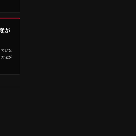
度が
せていな
う方法が
。