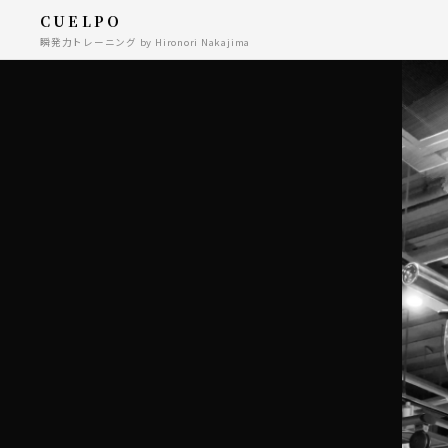
CUELPO
瞬発力トレーニング by Hironori Nakajima