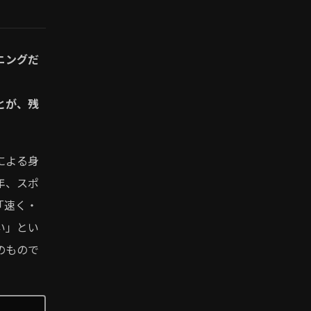
ニングだ
とが、残
による身
年、スポ
「速く・
い」とい
のもので